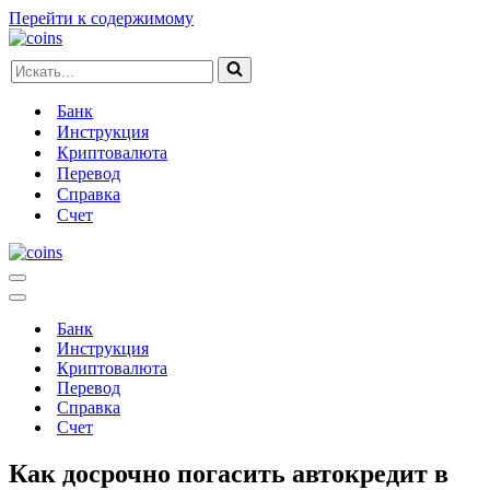
Перейти к содержимому
Искать...
Банк
Инструкция
Криптовалюта
Перевод
Справка
Счет
Меню
навигации
Меню
навигации
Банк
Инструкция
Криптовалюта
Перевод
Справка
Счет
Как досрочно погасить автокредит в