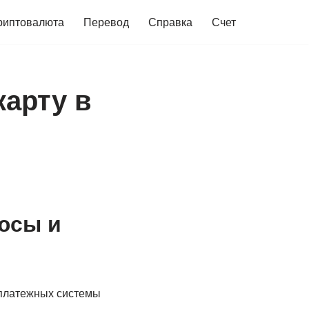
риптовалюта
Перевод
Справка
Счет
арту в
юсы и
 платежных системы