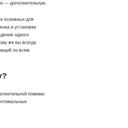
их — дополнительную.
их основных для
енка и установки
ведение одного
ому же вы всегда
закций по всем
у?
полнительной помимо
 оптимальные