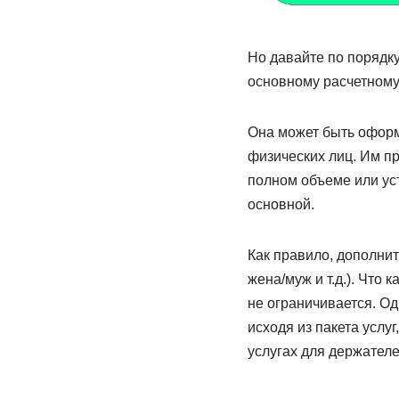
Но давайте по порядку
основному расчетному 
Она может быть оформ
физических лиц. Им п
полном объеме или ус
основной.
Как правило, дополнит
жена/муж и т.д.). Что 
не ограничивается. Од
исходя из пакета услу
услугах для держателе