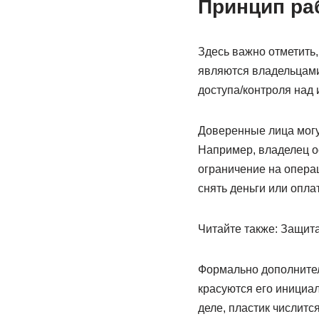
Принцип ра
Здесь важно отметить
являются владельцами 
доступа/контроля над 
Доверенные лица могу
Например, владелец 
ограничение на операц
снять деньги или опл
Читайте также: Защита
Формально дополнител
красуются его инициа
деле, пластик числится