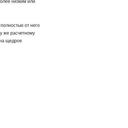
более низким или
 полностью от него
му же расчетному
 на щедрое