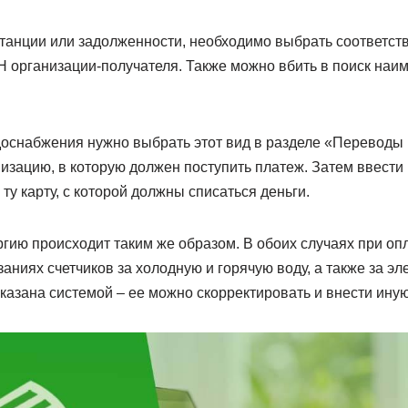
танции или задолженности, необходимо выбрать соответст
Н организации-получателя. Также можно вбить в поиск наи
доснабжения нужно выбрать этот вид в разделе «Переводы 
низацию, в которую должен поступить платеж. Затем ввест
 ту карту, с которой должны списаться деньги.
гию происходит таким же образом. В обоих случаях при оп
заниях счетчиков за холодную и горячую воду, а также за э
казана системой – ее можно скорректировать и внести ину