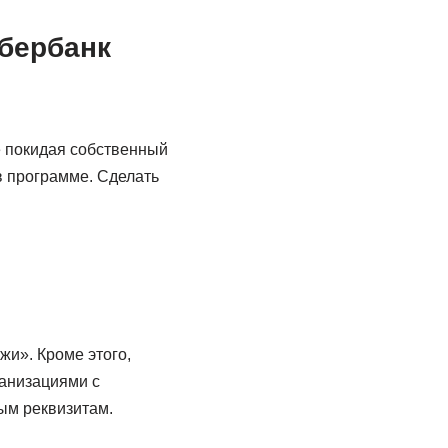
Сбербанк
е покидая собственный
в программе. Сделать
жи». Кроме этого,
ганизациями с
ым реквизитам.