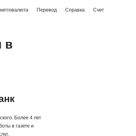
риптовалюта
Перевод
Справка
Счет
 в
анк
кого. Более 4 лет
оты в газете и
луг.