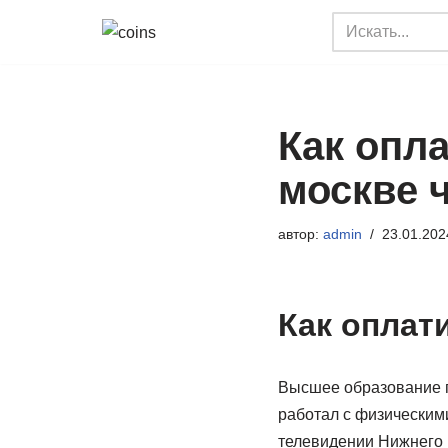
Перейти
к
содержимому
Как опла
москве 
автор:
admin
23.01.202
Как оплат
Высшее образование п
работал с физическими
телевидении Нижнего Н