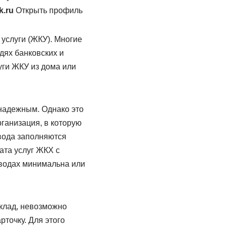
k.ru
Открыть профиль
услуги (ЖКУ). Многие
дях банковских и
уги ЖКУ из дома или
енадежным. Однако это
ганизация, в которую
евода заполняются
лата услуг ЖКХ с
еводах минимальна или
вклад, невозможно
рточку. Для этого