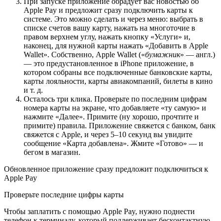
При запуске приложение обрадует вас новостью об
Apple Pay и предложит сразу подключить карты к
системе. Это можно сделать и через меню: выбрать в
списке счетов вашу карту, нажать на многоточие в
правом верхнем углу, нажать кнопку «Услуги» и,
наконец, для нужной карты нажать «Добавить в Apple
Wallet». Собственно, Apple Wallet («
бумажник
» — англ.)
— это предустановленное в iPhone приложение, в
котором собраны все подключенные банковские карты,
карты лояльности, карты авиакомпаний, билеты в кино
и т. д.
Осталось три клика. Проверьте по последним цифрам
номера карты на экране, что добавляете «ту самую» и
нажмите «Далее». Примите (ну хорошо, прочтите и
примите) правила. Приложение свяжется с банком, банк
свяжется с Apple, и через 5–10 секунд вы увидите
сообщение «Карта добавлена». Жмите «Готово» — и
бегом в магазин.
Обновленное приложение сразу предложит подключиться к
Apple Pay
Проверьте последние цифры карты
Чтобы заплатить с помощью Apple Pay, нужно поднести
телефон к терминалу, который поддерживает бесконтактную