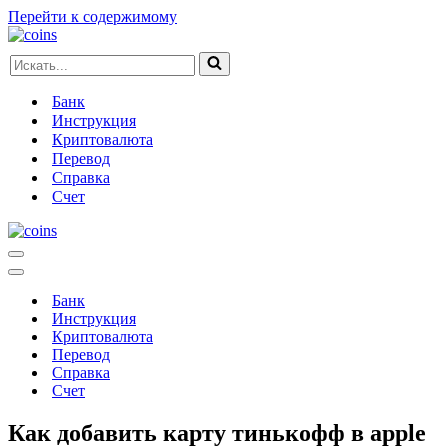
Перейти к содержимому
Искать...
Банк
Инструкция
Криптовалюта
Перевод
Справка
Счет
Меню
навигации
Меню
навигации
Банк
Инструкция
Криптовалюта
Перевод
Справка
Счет
Как добавить карту тинькофф в apple