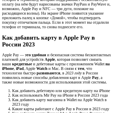
оплату (на нём будут нарисованы значки PayPass и PayWave и,
возможно, Apple Pay и NFC — три дуги, похожие на
расходящиеся волны). На экране iPhone появится указание
приложить палец к кнопке «Домой», чтобы подтвердить
покупку отпечатком пальца. Если в этот момент вы отдалили
телефон от терминала, то снова поднесите его.
Как добавить карту в Apple Pay в
России 2023
Apple Pay —
это удобная
и безопасная система бесконтактных
платежей для устройств
Apple
, которая позволяет связать
ваши
кредитные
и дебетовые карты с приложением Wallet
на
iPhone
,
iPad
, Apple
Watch
и Mac. В связи
с тем
, что
технологии быстро
развиваются
, в
2023 году
в России
появились новые способы добавления карт в Apple
Pay
, а
также новые возможности для использования этой системы.
Как добавить дебетовую или кредитную карту на iPhone
Как использовать Mir Pay на iPhone в России 2023 года
Как добавить карту магазина в Wallet на Apple Watch в
2023 году
Какие карты работают с Apple Pay в России в 2023 году