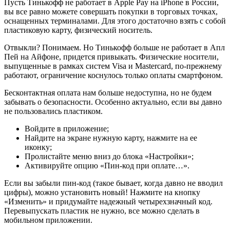
Пусть Тинькофф не работает в Apple Pay на iPhone в России,
вы все равно можете совершать покупки в торговых точках,
оснащенных терминалами. Для этого достаточно взять с собой
пластиковую карту, физический носитель.
Отвыкли? Понимаем. Но Тинькофф больше не работает в Апл
Пей на Айфоне, придется привыкать. Физические носители,
выпущенные в рамках систем Visa и Mastercard, по-прежнему
работают, ограничение коснулось только оплаты смартфоном.
Бесконтактная оплата нам больше недоступна, но не будем
забывать о безопасности. Особенно актуально, если вы давно
не пользовались пластиком.
Войдите в приложение;
Найдите на экране нужную карту, нажмите на ее
иконку;
Пролистайте меню вниз до блока «Настройки»;
Активируйте опцию «Пин-код при оплате…».
Если вы забыли пин-код (такое бывает, когда давно не вводил
цифры), можно установить новый! Нажмите на кнопку
«Изменить» и придумайте надежный четырехзначный код.
Перевыпускать пластик не нужно, все можно сделать в
мобильном приложении.