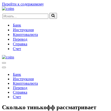
Перейти к содержимому
Искать...
Банк
Инструкция
Криптовалюта
Перевод
Справка
Счет
Меню
навигации
Меню
навигации
Банк
Инструкция
Криптовалюта
Перевод
Справка
Счет
Сколько тинькофф рассматривает