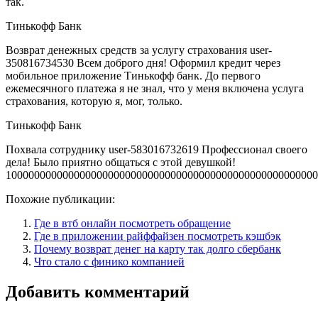
так.
Тинькофф Банк
Возврат денежных средств за услугу страхования user-
350816734530 Всем доброго дня! Оформил кредит через
мобильное приложение Тинькофф банк. До первого
ежемесячного платежа я не знал, что у меня включена услуга
страхования, которую я, мог, только.
Тинькофф Банк
Похвала сотруднику user-583016732619 Профессионал своего
дела! Было приятно общаться с этой девушкой!
1000000000000000000000000000000000000000000000000000000
Похожие публикации:
Где в втб онлайн посмотреть обращение
Где в приложении райффайзен посмотреть кэшбэк
Почему возврат денег на карту так долго сбербанк
Что стало с финико компанией
Добавить комментарий